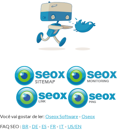
Você vai gostar de ler:
Oseox Software
-
Oseox
FAQ SEO :
BR
-
DE
-
ES
-
FR
-
IT
-
US/EN