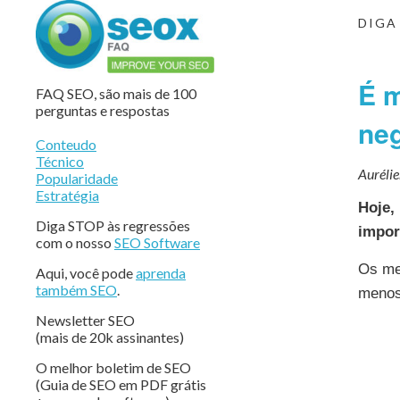
DIGA
É m
FAQ SEO, são mais de 100
perguntas e respostas
neg
Conteudo
Técnico
Auréli
Popularidade
Estratégia
Hoje,
Diga STOP às regressões
impor
com o nosso
SEO Software
Os me
Aqui, você pode
aprenda
também SEO
.
menos 
Newsletter SEO
(mais de 20k assinantes)
O melhor boletim de SEO
(Guia de SEO em PDF grátis