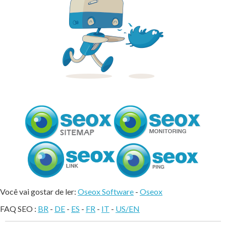
Você vai gostar de ler:
Oseox Software
-
Oseox
FAQ SEO :
BR
-
DE
-
ES
-
FR
-
IT
-
US/EN