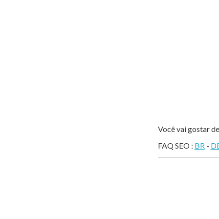
Você vai gostar de
FAQ SEO :
BR
-
D