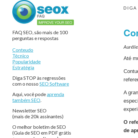
DIGA
Com
FAQ SEO, são mais de 100
perguntas e respostas
Auréli
Conteudo
Técnico
Até mu
Popularidade
Estratégia
Contud
Diga STOP às regressões
refere
com o nosso
SEO Software
A gran
Aqui, você pode
aprenda
também SEO
.
especi
experi
Newsletter SEO
(mais de 20k assinantes)
O ref
O melhor boletim de SEO
de ap
(Guia de SEO em PDF grátis