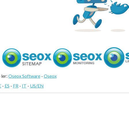
 ler:
Oseox Software
-
Oseox
E
-
ES
-
FR
-
IT
-
US/EN