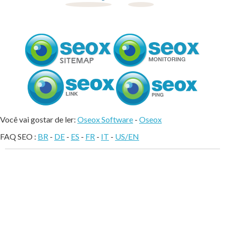
Você vai gostar de ler:
Oseox Software
-
Oseox
FAQ SEO :
BR
-
DE
-
ES
-
FR
-
IT
-
US/EN