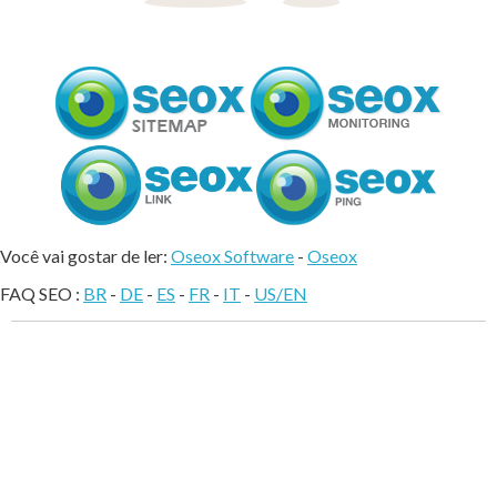
Você vai gostar de ler:
Oseox Software
-
Oseox
FAQ SEO :
BR
-
DE
-
ES
-
FR
-
IT
-
US/EN