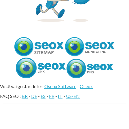
Você vai gostar de ler:
Oseox Software
-
Oseox
FAQ SEO :
BR
-
DE
-
ES
-
FR
-
IT
-
US/EN