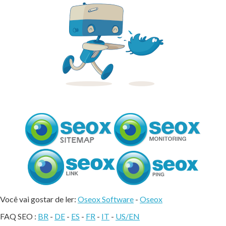
Você vai gostar de ler:
Oseox Software
-
Oseox
FAQ SEO :
BR
-
DE
-
ES
-
FR
-
IT
-
US/EN